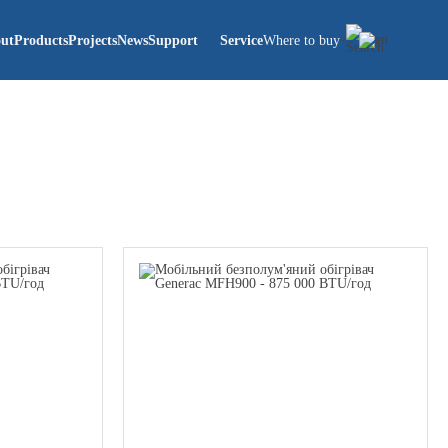
ut
Products
Projects
News
Support
Service
Where to buy