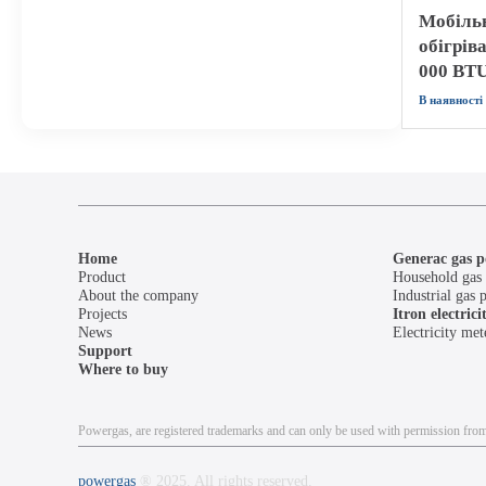
Мобіль
обігрів
000 BTU
В наявності
Home
Generac gas p
Product
Household gas 
About the company
Industrial gas 
Projects
Itron electric
News
Electricity met
Support
Where to buy
Powergas, are registered trademarks and can only be used with permission from 
powergas
® 2025. All rights reserved.