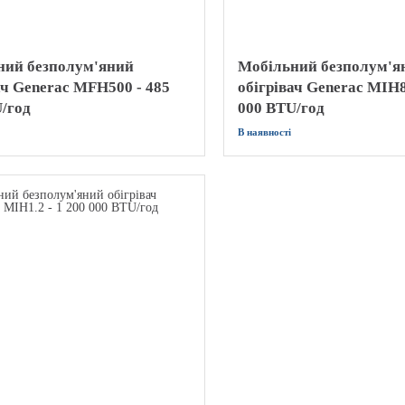
ний безполум'яний
Мобільний безполум'я
ач Generac MFH500 - 485
обігрівач Generac MIH8
/год
000 BTU/год
В наявності