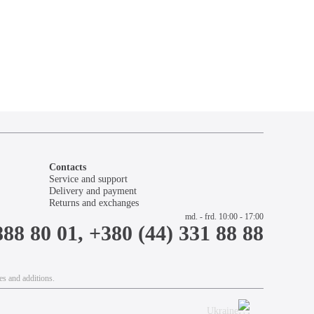
Contacts
Service and support
Delivery and payment
Returns and exchanges
md. - frd. 10:00 - 17:00
888 80 01, +380 (44) 331 88 88
es and additions.
Ukraine