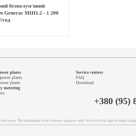
ний безполум'яний
ач Generac MIH1.2 - 1 200
/год
ower plants
Service centers
power plants
FAQ
power plants
Download
ity metering
ers
+380 (95) 
the owner. The information is for reference purposes only. We reserve the right to make chang