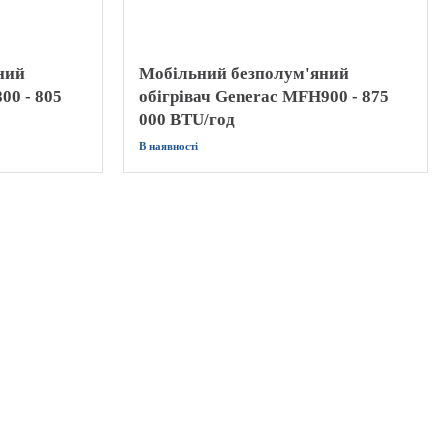
ний
Мобільний безполум'яний
00 - 805
обігрівач Generac MFH900 - 875
000 BTU/год
В наявності