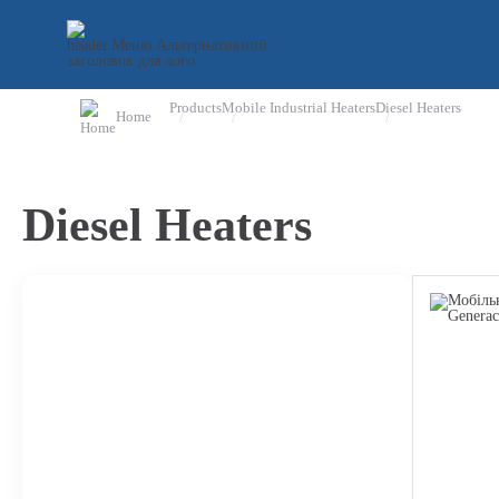
Products
Mobile Industrial Heaters
Diesel Heaters
Home
Faq
ready questions and answers
Questions and Reviews
Diesel Heaters
form for questions/reviews
Downloads
passports, drivers, booklets, ...