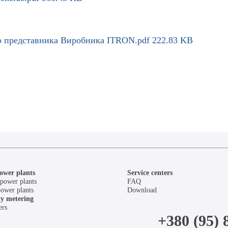
о представника Виробника ITRON.pdf
222.83 KB
ower plants
Service centers
power plants
FAQ
power plants
Download
ity metering
ers
+380 (95) 