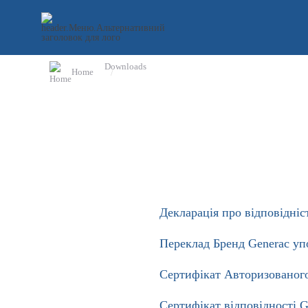
Downloads
Home
Faq
ready questions and answers
Questions and Reviews
form for questions/reviews
Downloads
passports, drivers, booklets, ...
Декларація про відповідніс
Переклад Бренд Generac у
Сертифікат Авторизованого
Сертифікат відповідності G