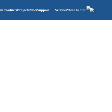
ut
Products
Projects
News
Support
Service
Where to buy