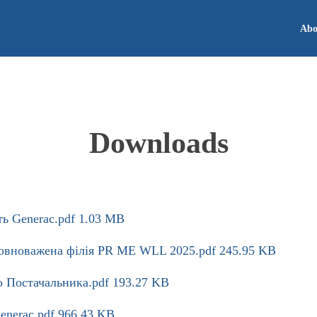
Abo
Downloads
ть Generac.pdf
1.03 MB
повноважена філія PR ME WLL 2025.pdf
245.95 KB
 Постачальника.pdf
193.27 KB
enerac.pdf
966.43 KB